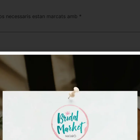
ps necessaris estan marcats amb
*