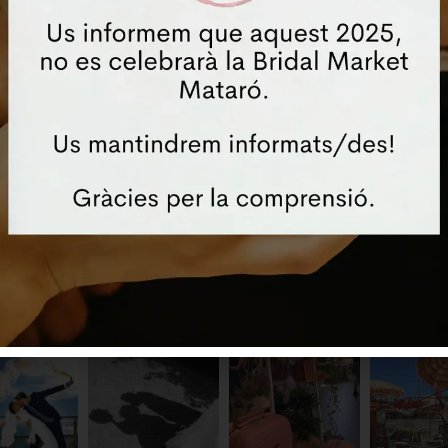
 web en aquest navegador per a la pròxima vegada que come
STAGRAM @bridalmarketmat