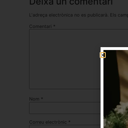
Deixa un comentari
L'adreça electrònica no es publicarà.
Els cam
Comentari
*
Nom
*
Correu electrònic
*