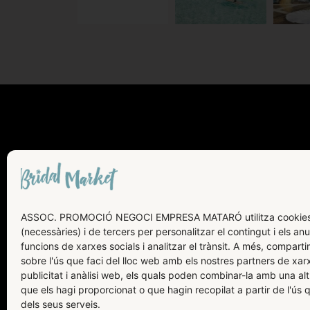
AVÍS LEGAL
POLÍTICA DE COOKIES
ASSOC. PROMOCIÓ NEGOCI EMPRESA MATARÓ utilitza cookies
(necessàries) i de tercers per personalitzar el contingut i els anu
POLÍTICA DE PRIVACITAT
funcions de xarxes socials i analitzar el trànsit. A més, compart
sobre l'ús que faci del lloc web amb els nostres partners de xarx
publicitat i anàlisi web, els quals poden combinar-la amb una al
que els hagi proporcionat o que hagin recopilat a partir de l'ús 
dels seus serveis.