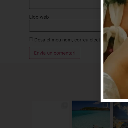
Lloc web
Desa el meu nom, correu electrònic i lloc
IN