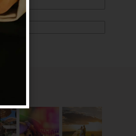
nti.
aro