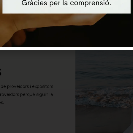
S
de proveïdors i expositors
proveïdors perquè siguin la
es.