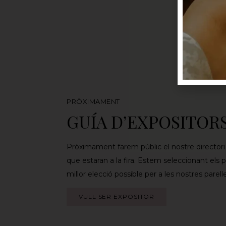
PRÒXIMAMENT
GUÍA D’EXPOSITOR
Pròximament farem públic el nostre directori 
que estaran a la fira. Estem seleccionant els 
millor elecció possible per a les nostres parell
VULL SER EXPOSITOR