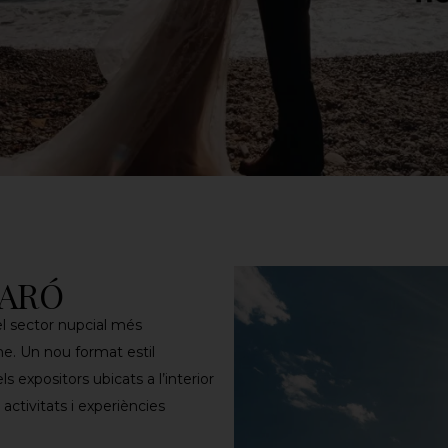
TARÓ
l sector nupcial més
e. Un nou format estil
s expositors ubicats a l’interior
activitats i experiències