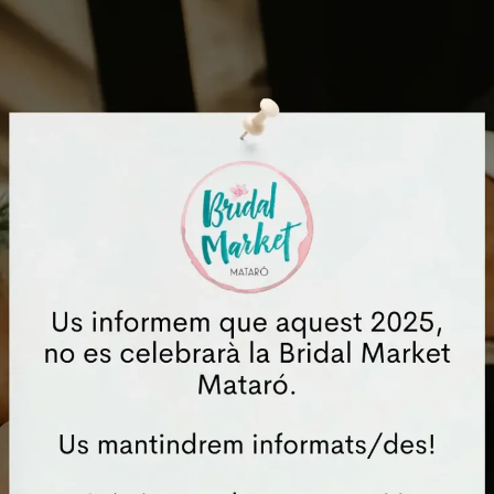
que necessiteu per a que el
Si tens plans de boda dem
Bridal Market Mataró 20
VULL VISITAR