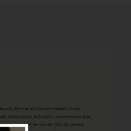
davant del mar en format market on les
dir d’expositors, activitats i experiències que
elaxat on informar-vos de tots els serveis