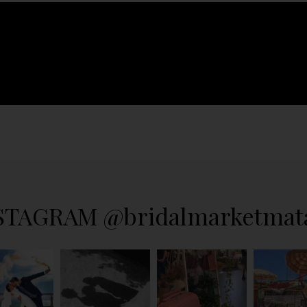
STAGRAM @bridalmarketmat