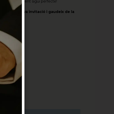
 vostre casament sigui perfecte!
ana ja la teva invitació i gaudeix de la
24.