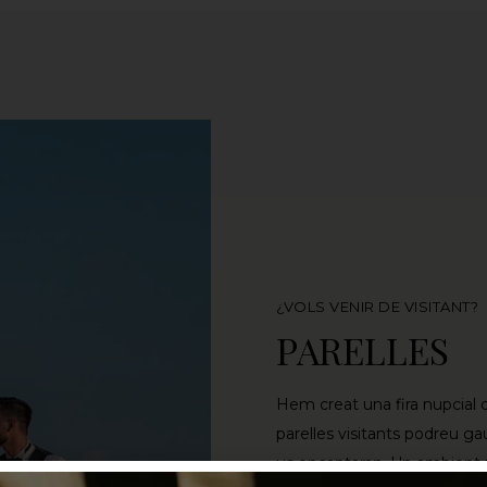
¿VOLS VENIR DE VISITANT?
PARELLES
Hem creat una fira nupcial 
parelles visitants podreu gau
us encantaran. Un ambient r