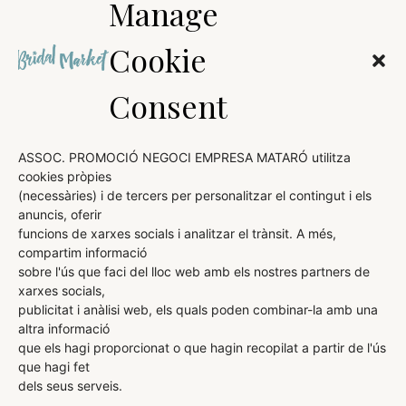
Manage
Cookie
Consent
ASSOC. PROMOCIÓ NEGOCI EMPRESA MATARÓ utilitza
cookies pròpies
(necessàries) i de tercers per personalitzar el contingut i els
AVÍS LEGAL
anuncis, oferir
funcions de xarxes socials i analitzar el trànsit. A més,
POLÍTICA DE COOKIES
compartim informació
sobre l'ús que faci del lloc web amb els nostres partners de
POLÍTICA DE PRIVACITAT
xarxes socials,
publicitat i anàlisi web, els quals poden combinar-la amb una
altra informació
que els hagi proporcionat o que hagin recopilat a partir de l'ús
ORGANITZA:
DIRIGEIX I COMERCIALITZA:
que hagi fet
dels seus serveis.