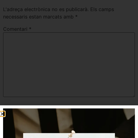
L'adreça electrònica no es publicarà.
Els camps
necessaris estan marcats amb
*
Comentari
*
Nom
*
Correu electrònic
*