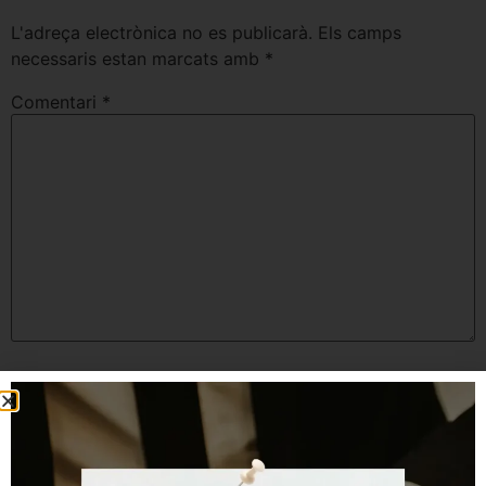
L'adreça electrònica no es publicarà.
Els camps
necessaris estan marcats amb
*
Comentari
*
Nom
*
Correu electrònic
*