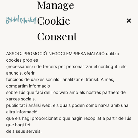
Manage
Cookie
Consent
ASSOC. PROMOCIÓ NEGOCI EMPRESA MATARÓ utilitza
cookies pròpies
(necessàries) i de tercers per personalitzar el contingut i els
AVÍS LEGAL
anuncis, oferir
funcions de xarxes socials i analitzar el trànsit. A més,
POLÍTICA DE COOKIES
compartim informació
sobre l'ús que faci del lloc web amb els nostres partners de
POLÍTICA DE PRIVACITAT
xarxes socials,
publicitat i anàlisi web, els quals poden combinar-la amb una
altra informació
que els hagi proporcionat o que hagin recopilat a partir de l'ús
ORGANITZA:
DIRIGEIX I COMERCIALITZA:
que hagi fet
dels seus serveis.