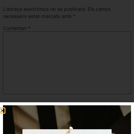
L'adreça electrònica no es publicarà.
Els camps
necessaris estan marcats amb
*
Comentari
*
Nom
*
Correu electrònic
*