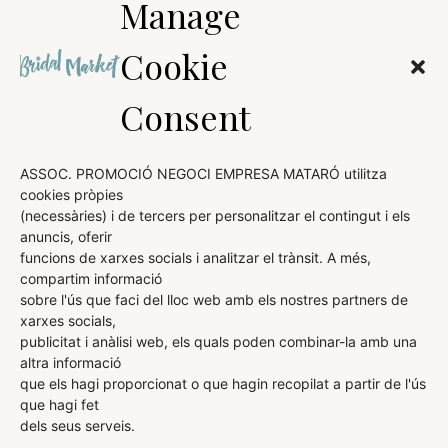
Manage
Cookie
Consent
ASSOC. PROMOCIÓ NEGOCI EMPRESA MATARÓ utilitza
cookies pròpies
(necessàries) i de tercers per personalitzar el contingut i els
AVÍS LEGAL
anuncis, oferir
funcions de xarxes socials i analitzar el trànsit. A més,
POLÍTICA DE COOKIES
compartim informació
sobre l'ús que faci del lloc web amb els nostres partners de
POLÍTICA DE PRIVACITAT
xarxes socials,
publicitat i anàlisi web, els quals poden combinar-la amb una
altra informació
que els hagi proporcionat o que hagin recopilat a partir de l'ús
ORGANITZA:
DIRIGEIX I COMERCIALITZA:
que hagi fet
dels seus serveis.