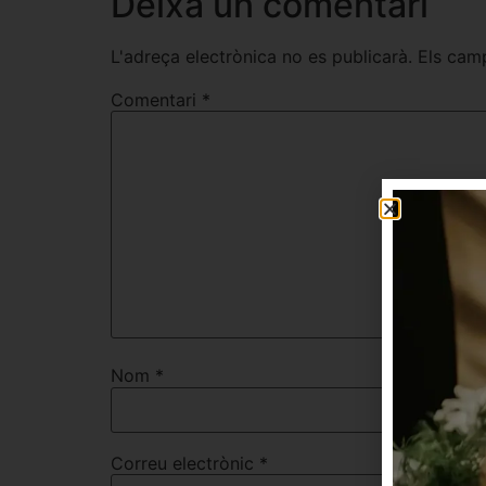
Deixa un comentari
L'adreça electrònica no es publicarà.
Els cam
Comentari
*
Nom
*
Correu electrònic
*