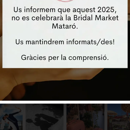
 web en aquest navegador per a la pròxima vegada que come
STAGRAM @bridalmarketmat