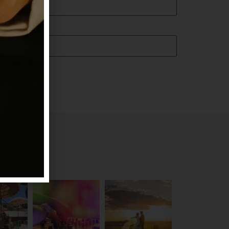
nti.
aro