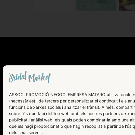
AVÍS LEGAL
POLÍTICA DE COOKIES
ASSOC. PROMOCIÓ NEGOCI EMPRESA MATARÓ utilitza cookies
(necessàries) i de tercers per personalitzar el contingut i els anu
POLÍTICA DE PRIVACITAT
funcions de xarxes socials i analitzar el trànsit. A més, compart
sobre l'ús que faci del lloc web amb els nostres partners de xarx
publicitat i anàlisi web, els quals poden combinar-la amb una al
que els hagi proporcionat o que hagin recopilat a partir de l'ús 
dels seus serveis.