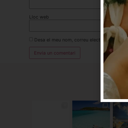
Lloc web
Desa el meu nom, correu electrònic i lloc
IN