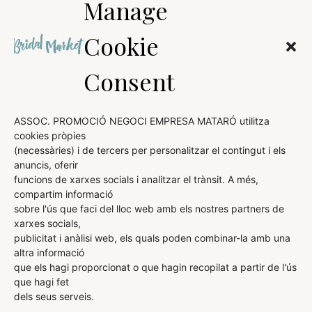
Manage
Cookie
Consent
ASSOC. PROMOCIÓ NEGOCI EMPRESA MATARÓ utilitza
cookies pròpies
(necessàries) i de tercers per personalitzar el contingut i els
AVÍS LEGAL
anuncis, oferir
funcions de xarxes socials i analitzar el trànsit. A més,
POLÍTICA DE COOKIES
compartim informació
sobre l'ús que faci del lloc web amb els nostres partners de
POLÍTICA DE PRIVACITAT
xarxes socials,
publicitat i anàlisi web, els quals poden combinar-la amb una
altra informació
que els hagi proporcionat o que hagin recopilat a partir de l'ús
ORGANITZA:
DIRIGEIX I COMERCIALITZA:
que hagi fet
dels seus serveis.