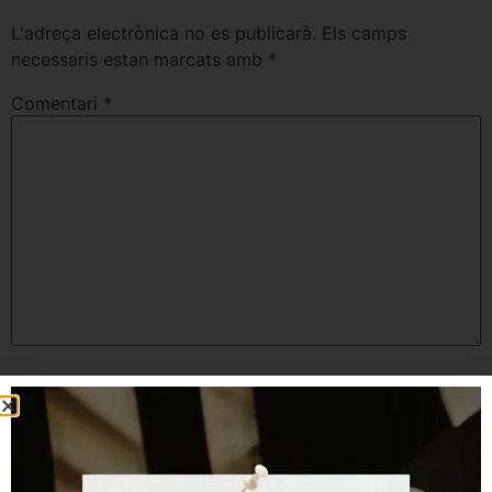
L'adreça electrònica no es publicarà.
Els camps
necessaris estan marcats amb
*
Comentari
*
Nom
*
Correu electrònic
*