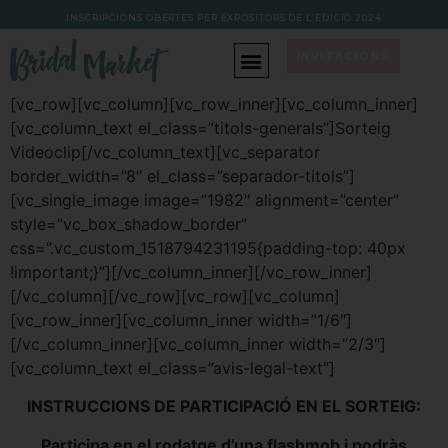
INSCRIPCIONS OBERTES PER EXPOSITORS DE L’EDICIÓ 202
4
INVITACIONS
[vc_row][vc_column][vc_row_inner][vc_column_inner]
[vc_column_text el_class=”titols-generals”]Sorteig
Videoclip[/vc_column_text][vc_separator
border_width=”8″ el_class=”separador-titols”]
[vc_single_image image=”1982″ alignment=”center”
style=”vc_box_shadow_border”
css=”.vc_custom_1518794231195{padding-top: 40px
!important;}”][/vc_column_inner][/vc_row_inner]
[/vc_column][/vc_row][vc_row][vc_column]
[vc_row_inner][vc_column_inner width=”1/6″]
[/vc_column_inner][vc_column_inner width=”2/3″]
[vc_column_text el_class=”avis-legal-text”]
INSTRUCCIONS DE PARTICIPACIÓ EN EL SORTEIG:
Participa en el rodatge d’una flashmob i podràs