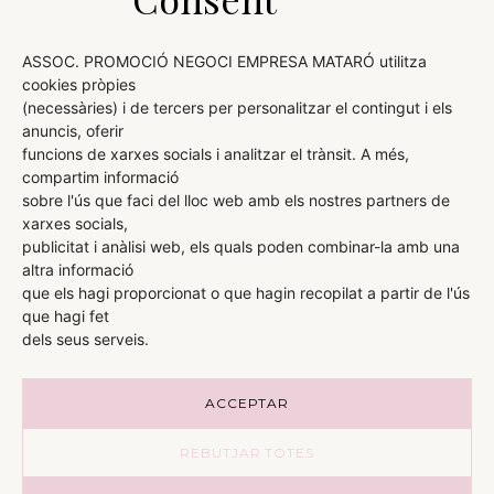
ASSOC. PROMOCIÓ NEGOCI EMPRESA MATARÓ utilitza
cookies pròpies
(necessàries) i de tercers per personalitzar el contingut i els
AVÍS LEGAL
anuncis, oferir
funcions de xarxes socials i analitzar el trànsit. A més,
POLÍTICA DE COOKIES
compartim informació
sobre l'ús que faci del lloc web amb els nostres partners de
POLÍTICA DE PRIVACITAT
xarxes socials,
publicitat i anàlisi web, els quals poden combinar-la amb una
altra informació
que els hagi proporcionat o que hagin recopilat a partir de l'ús
ORGANITZA:
DIRIGEIX I COMERCIALITZA:
que hagi fet
dels seus serveis.
ACCEPTAR
REBUTJAR TOTES
AMB EL SUPORT DE:
PATROCINI INSTITUCIONAL: