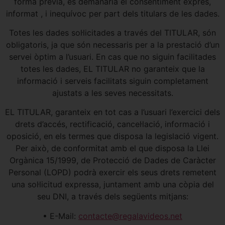
forma prèvia, es demanaria el consentiment exprés,
informat , i inequívoc per part dels titulars de les dades.
Totes les dades sol·licitades a través del TITULAR, són
obligatoris, ja que són necessaris per a la prestació d’un
servei òptim a l’usuari. En cas que no siguin facilitades
totes les dades, EL TITULAR no garanteix que la
informació i serveis facilitats siguin completament
ajustats a les seves necessitats.
EL TITULAR, garanteix en tot cas a l’usuari l’exercici dels
drets d’accés, rectificació, cancel·lació, informació i
oposició, en els termes que disposa la legislació vigent.
Per això, de conformitat amb el que disposa la Llei
Orgànica 15/1999, de Protecció de Dades de Caràcter
Personal (LOPD) podrà exercir els seus drets remetent
una sol·licitud expressa, juntament amb una còpia del
seu DNI, a través dels següents mitjans:
• E-Mail:
contacte@regalavideos.net