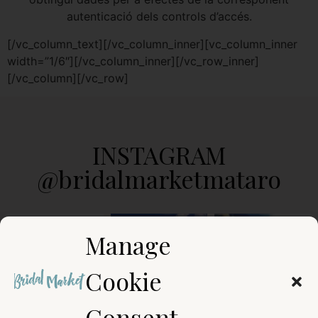
autenticació dels controls d’accés.
[/vc_column_text][/vc_column_inner][vc_column_inner
width=”1/6″][/vc_column_inner][/vc_row_inner]
[/vc_column][/vc_row]
INSTAGRAM
@bridalmarketmataro
Manage
Cookie
Consent