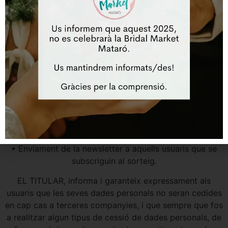
seran realitzades per part del TITULAR, i seran de
productes i serveis relacionats amb el sector del
TITULAR:
• Realitzar estudis estadístics.
• Publicitar promocions o campanyes de publicitat
• Tramitar encàrrecs de peticions o qualsevol tipus de
petició que sigui realitzada per l’usuari a través de
qualsevol de les formes de contacte que es posen a
disposició de l’usuari a EL TITULAR
• Enviament de la newsletter a aquells usuaris que se
subscriguin al sorteig.
EL TITULAR, informa i garanteix expressament als
usuaris que les seves dades personals no seran cedides
en cap cas a terceres companyies, i que sempre que fos
a realitzar algun tipus de cessió de dades personals, de