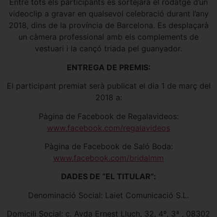
Entre tots els participants es sortejarà el rodatge d’un
videoclip a gravar en qualsevol celebració durant l’any
2018, dins de la província de Barcelona. Es desplaçarà
un càmera professional amb els complements de
vestuari i la cançó triada pel guanyador.
ENTREGA DE PREMIS:
El participant premiat serà publicat el dia 1 de març del
2018 a:
Pàgina de Facebook de Regalavideos:
www.facebook.com/regalavideos
Pàgina de Facebook de Saló Boda:
www.facebook.com/bridalmm
DADES DE “EL TITULAR”:
Denominació Social: Laiet Comunicació S.L.
Domicili Social: c. Avda Ernest Lluch, 32, 4º, 3ª , 08302