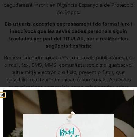
degudament inscrit en l’Agència Espanyola de Protecció
de Dades.
Els usuaris, accepten expressament i de forma lliure i
inequívoca que les seves dades personals siguin
tractades per part del TITULAR, per a realitzar les
següents finalitats:
Remissió de comunicacions comercials publicitàries per
e-mail, fax, SMS, MMS, comunitats socials o qualssevol
altre mitjà electrònic o físic, present o futur, que
possibiliti realitzar comunicació comercials. Aquestes
comunicacions comercials seran relacionades sobre
productes o serveis oferts per, EL TITULAR, així com
per part dels col·laboradors o partners amb els que
aquest hagués arribat a algun acord de promoció
comercial entre els seus clients.
En aquest cas, els tercers mai tindran accés a les dades
personals. En tot cas les comunicacions comercials