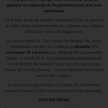
guanyar un videoclip de Regalavideos per a la teva
celebració!
En el Saló Boda de Mataró i Maresme 2018 es gravarà
el vídeo d’una flashmob amb els visitants que vulguin
participar com a protagonistes.
La cançó triada és “Can’t stop the feeling” de Justin
Timberlake. L’horari del rodatge és
dissabte 17 i
diumenge 18 a la tarda
just després de la passarel·la
(aprox. a les 19:30 h). Els participants disposaran de
complements de vestuari tipus: barrets, perruques,
ulleres de colors, plomes… Una coreògrafa indicarà un
senzill ball a seguir.
Es farà un enregistrament i el video de la flashmob
muntat s’enviarà a tots els participants via whatsapp.
SORTEIG PREMI: