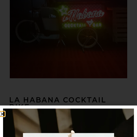
LA HABANA COCKTAIL
BIKE
C. DE MASPONS, 7, GRÀCIA, BARCELONA