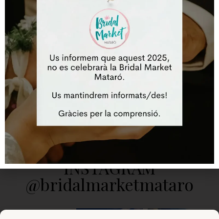
HTTPS://WWW.NAOSENTRENAMENT.COM
Servei de cocktail bar per a festes i esdeveniments.
Amb ells la teva barra anirà sobre rodes.
VEURE TOTS ELS EXPOSITORS
INSTAGRAM
@bridalmarketmataro