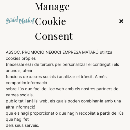
Manage
Cookie
Consent
ASSOC. PROMOCIÓ NEGOCI EMPRESA MATARÓ utilitza
cookies pròpies
(necessàries) i de tercers per personalitzar el contingut i els
anuncis, oferir
AVÍS LEGAL
funcions de xarxes socials i analitzar el trànsit. A més,
POLÍTICA DE COOKIES
compartim informació
sobre l'ús que faci del lloc web amb els nostres partners de
POLÍTICA DE PRIVACITAT
xarxes socials,
publicitat i anàlisi web, els quals poden combinar-la amb una
altra informació
que els hagi proporcionat o que hagin recopilat a partir de l'ús
ORGANITZA:
DIRIGEIX I COMERCIALITZA:
que hagi fet
dels seus serveis.